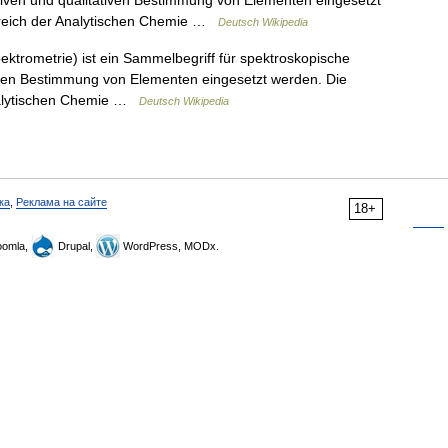
ativen und qualitativen Bestimmung von Elementen eingesetzt
bereich der Analytischen Chemie …
Deutsch Wikipedia
trometrie) ist ein Sammelbegriff für spektroskopische
ativen Bestimmung von Elementen eingesetzt werden. Die
Analytischen Chemie …
Deutsch Wikipedia
ка
,
Реклама на сайте
18+
omla,
Drupal,
WordPress, MODx.