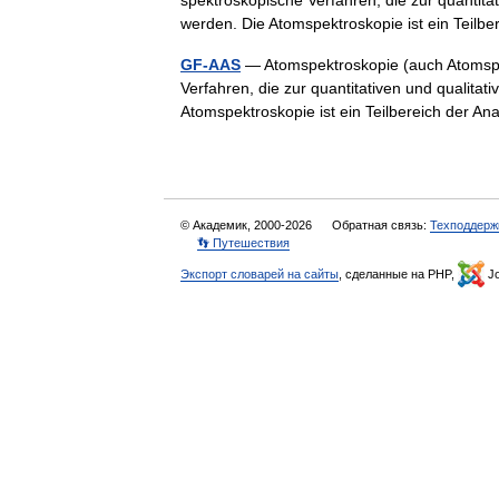
spektroskopische Verfahren, die zur quantit
werden. Die Atomspektroskopie ist ein Teil
GF-AAS
— Atomspektroskopie (auch Atomspek
Verfahren, die zur quantitativen und qualit
Atomspektroskopie ist ein Teilbereich der 
© Академик, 2000-2026
Обратная связь:
Техподдерж
👣 Путешествия
Экспорт словарей на сайты
, сделанные на PHP,
Jo