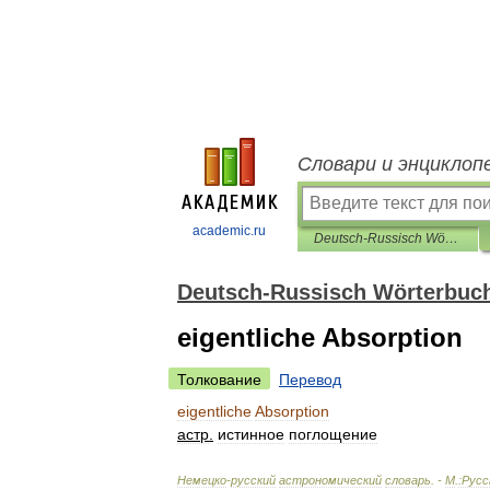
Словари и энциклоп
academic.ru
Deutsch-Russisch Wörterbuch der Astronomie
Deutsch-Russisch Wörterbuch
eigentliche Absorption
Толкование
Перевод
eigentliche
Absorption
астр
.
истинное
поглощение
Немецко
-
русский
астрономический
словарь
. -
М
.
:Русс