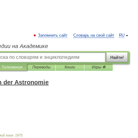
Запомнить сайт
Словарь на свой сайт
RU
едии на Академике
Найти!
Толкования
Переводы
Книги
Игры ⚽
 der Astronomie
кий
язык
.
1975
.